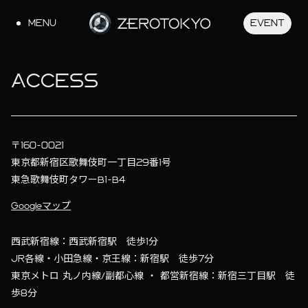
MENU
EVENT
JA
EN
ACCESS
〒160-0021
東京都新宿区歌舞伎町一丁目29番1号
東急歌舞伎町タワーB1-B4
Googleマップ
西武新宿線：西武新宿駅 徒歩1分
JR各線・⼩⽥急線・京王線：新宿駅 徒歩7分
東京メトロ 丸ノ内線/副都⼼線 ・ 都営新宿線：新宿三丁⽬駅 徒
歩8分