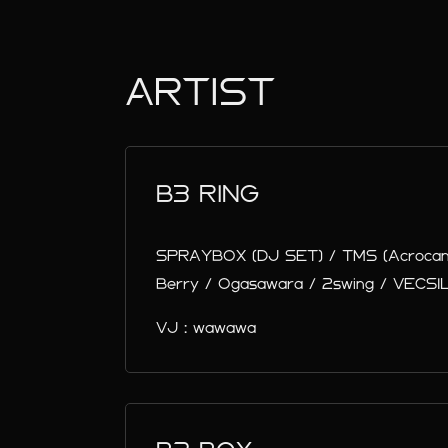
ARTIST
B3 RING
SPRAYBOX (DJ SET) / TMS (Acrocant
Berry / Ogasawara / 2swing / VECSI
VJ : wawawa