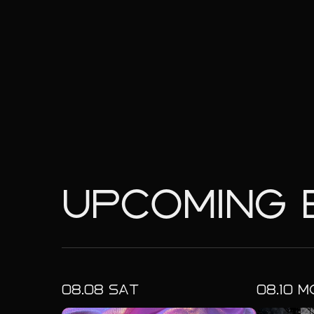
UPCOMING 
08.
08
SAT
08.
10
M