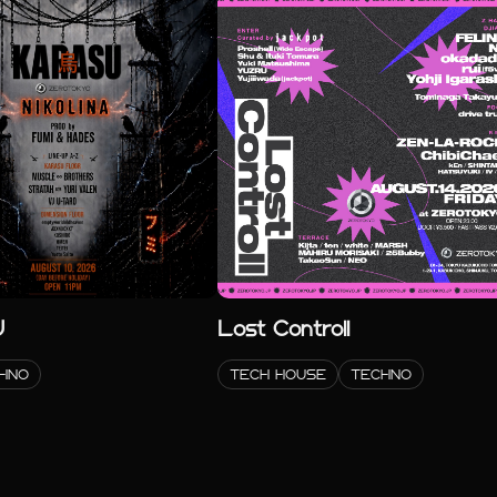
U
Lost Controll
HNO
TECH HOUSE
TECHNO