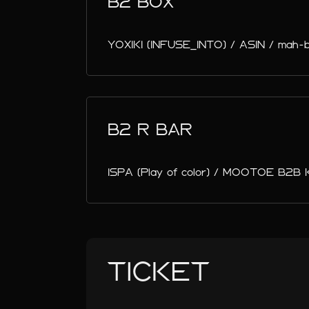
B2 BOX
YOXIKI (INFUSE_INTO) / ASIN / mah-b
B2 R BAR
ISPA (Play of color) / MOOTOE B2B 
TICKET