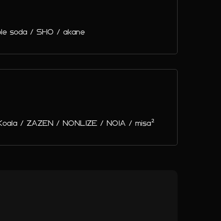
le soda / SHO / akane
Koala / ZAZEN / NONLIZE / NOIA / misa²