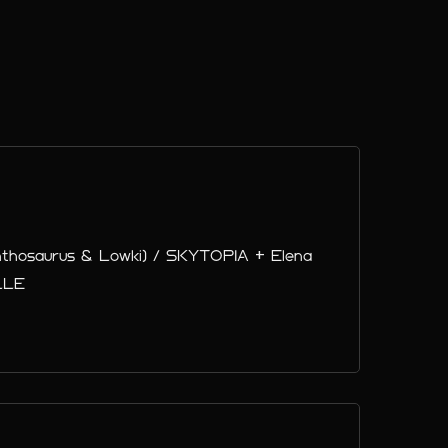
hosaurus & Lowki) / SKYTOPIA + Elena
LLE