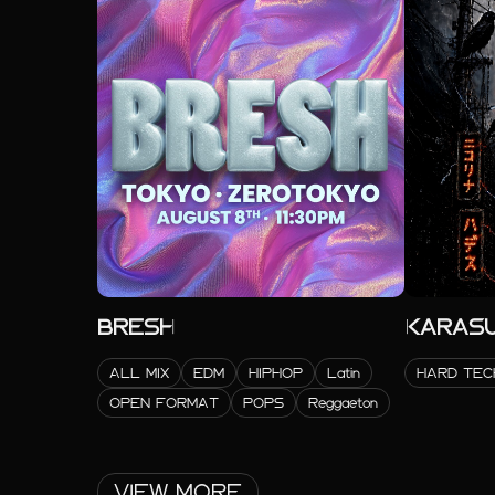
BRESH
KARAS
ALL MIX
EDM
HIPHOP
Latin
HARD TEC
OPEN FORMAT
POPS
Reggaeton
VIEW MORE