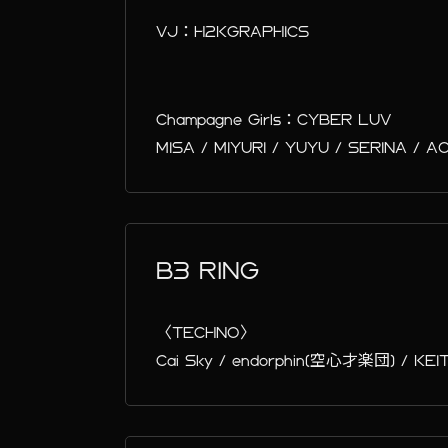
VJ：H2KGRAPHICS
Champagne Girls：CYBER LUV
MISA / MIYURI / YUYU / SERINA / AO
B3 RING
〈TECHNO〉
Cai Sky / endorphin(空心才楽団) / KEIT