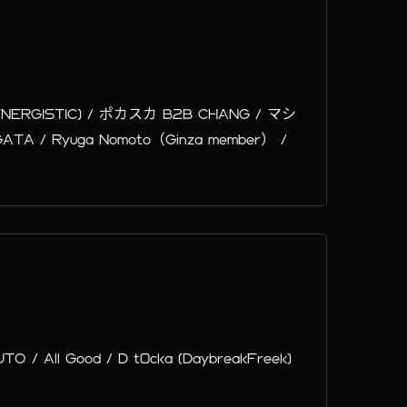
i (SYNERGISTIC) / ポカスカ B2B CHANG / マシ
A / Ryuga Nomoto（Ginza member） /
TO / All Good / D t0cka (DaybreakFreek)