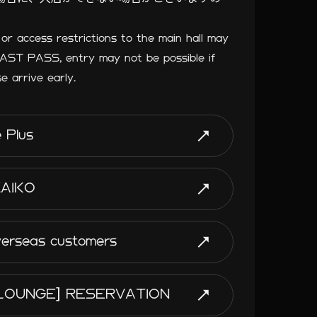
 or access restrictions to the main hall may
FAST PASS, entry may not be possible if
e arrive early.
e Plus
ZAIKO
verseas customers
Z LOUNGE] RESERVATION