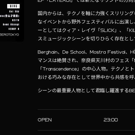
EP「LAYER01」では新たなサウンドの方
国内からは、テクノを軸に力強くスリリング
なイベントから野外フェスティバルに出演し、2
ーとしてはクィア・レイヴ「SLICK」、「KI
スミュージックシーンを切りひらく存在としての地
Berghain、De School、Mostra Fes
マンスは絶賛され、奈良県天川村のフェス「M
「Transcendence」の中心人物。テク
おける巧みな存在として世界中から共感を呼んで
シーンの最重要人物として君臨し躍進するBE
OPEN
23:00