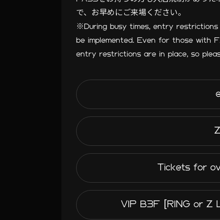
で、お早めにご来場ください。
※During busy times, entry restrictions
be implemented. Even for those with 
entry restrictions are in place, so pleas
Tickets for o
VIP B3F [RING or 