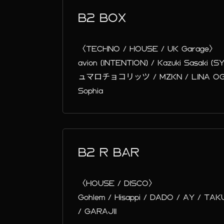
B2 BOX
〈TECHNO / HOUSE / UK Garage〉
avion (INTENTION) / Kazuki Sasak
ュマロチョコリッツ / MZKN / LINA OGAT
Sophia
B2 R BAR
〈HOUSE / DISCO〉
Gohlem / Hisappi / DADO / AY / TAKU
/ GARAJII