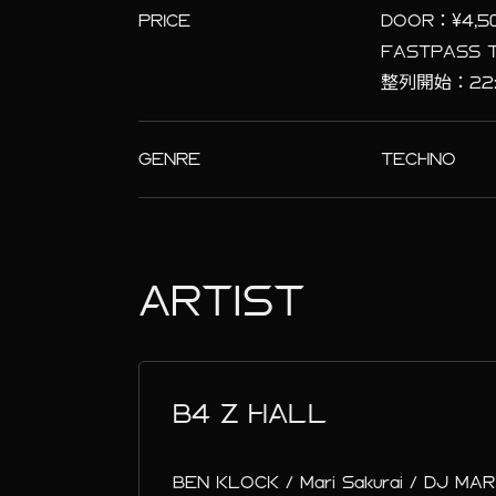
PRICE
DOOR：¥4,5
FASTPASS
整列開始：22:
GENRE
TECHNO
ARTIST
B4 Z HALL
BEN KLOCK / Mari Sakurai / DJ MARI