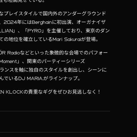
向性も垣間見せている。
なプレイスタイルで国内外のアンダーグラウンド
024年にはBerghainに初出演、オーガナイザ
LLIAN」、「PYRO」を主催しており、東京のダン
位を確立しているMari Sakuraiが登場。
tival、HÖR Radioなどといった象徴的な会場でのパフォー
oment」、関東のパーティーシリーズ
ノとトランスを軸に独自のスタイルを創出し、シーンに
いるDJ MARIA.がラインナップ。
N KLOCKの貴重なギグをぜひお見逃しなく！