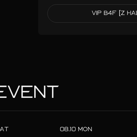
VIP B4F [Z H
EVENT
AT
08.
10
MON