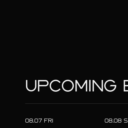
UPCOMING 
08.
07
FRI
08.
08
S