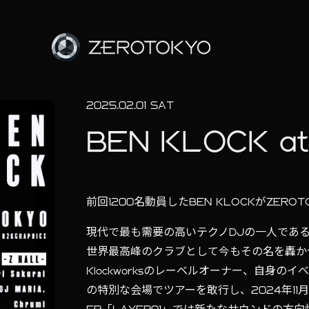
2025.02.01 SAT
BEN KLOCK a
前回1200名動員したBEN KLOCKがZERO
現代で最も需要の高いテクノDJの一人であるB
世界最高峰のクラブとして今もその名を轟かせる
Klockworksのレーベルオーナー、自身の
の特別な会場でツアーを敢行し、2024年11月