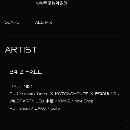
※各種優待対象外
GENRE
ALL MIX
ARTIST
B4 Z HALL
〈ALL MIX〉
DJ：Yunomi / Batsu × KOTONOHOUSE × PSIQUI / DJ
WILDPARTY B2B 水槽 / KMNZ / Moe Shop
VJ：chlumi / LAKU / poiful