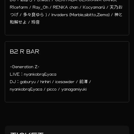
R1cefarm / Ray_Oh / RENKA chan / Kocyamarü / 天乃お
つげ / 多々良ゆら ) / Invaders (Marble,sibitto,Ziema) / 神と
和解せよ / 玲音
B2 R BAR
-Generation Z-
LIVE：nyankobrq&yaca
DJ：gaburyu / hirihiri / icesawder / 前澤 /
nyankobrq&yaca / picco / yanagamiyuki