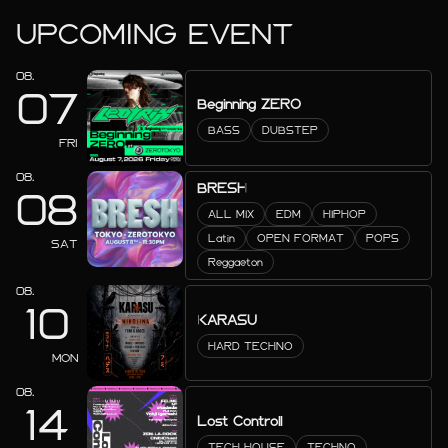
UPCOMING EVENT
08.
07
Beginning ZERO
BASS
DUBSTEP
FRI
08.
BRESH
08
ALL MIX
EDM
HIPHOP
Latin
OPEN FORMAT
POPS
SAT
Reggaeton
08.
10
KARASU
HARD TECHNO
MON
08.
14
Lost Controll
TECH HOUSE
TECHNO