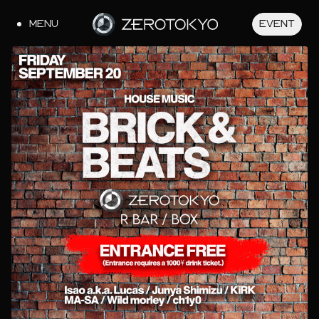
MENU
EVENT
JA
EN