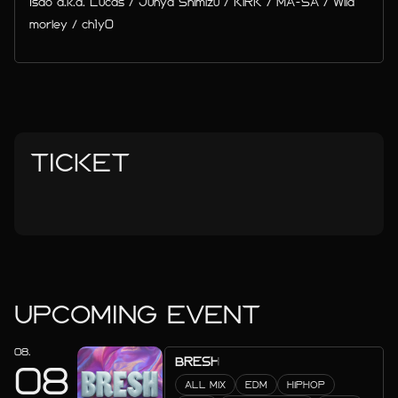
Isao a.k.a. Lucas / Junya Shimizu / KiRK / MA-SA / Wild
morley / ch1y0
TICKET
UPCOMING EVENT
08.
BRESH
08
ALL MIX
EDM
HIPHOP