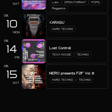
Latin
OPEN FORMAT
POPS
SAT
Reggaeton
08.
10
KARASU
HARD TECHNO
MON
08.
14
Lost Controll
TECH HOUSE
TECHNO
FRI
08.
15
NERO presents F2F Vol. III
HARD TECHNO
TECHNO
SAT