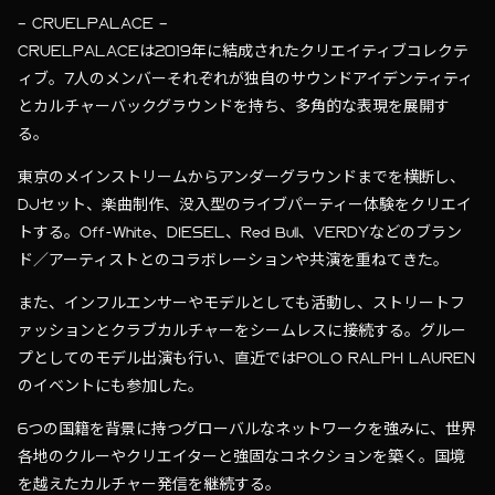
– CRUELPALACE –
CRUELPALACEは2019年に結成されたクリエイティブコレクテ
ィブ。7人のメンバーそれぞれが独自のサウンドアイデンティティ
とカルチャーバックグラウンドを持ち、多角的な表現を展開す
る。
東京のメインストリームからアンダーグラウンドまでを横断し、
DJセット、楽曲制作、没入型のライブパーティー体験をクリエイ
トする。Off-White、DIESEL、Red Bull、VERDYなどのブラン
ド／アーティストとのコラボレーションや共演を重ねてきた。
また、インフルエンサーやモデルとしても活動し、ストリートフ
ァッションとクラブカルチャーをシームレスに接続する。グルー
プとしてのモデル出演も行い、直近ではPOLO RALPH LAUREN
のイベントにも参加した。
6つの国籍を背景に持つグローバルなネットワークを強みに、世界
各地のクルーやクリエイターと強固なコネクションを築く。国境
を越えたカルチャー発信を継続する。