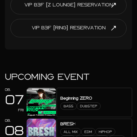
VIP B3F [Z LOUNGE] RESERVATION
VIP B3F [RING] RESERVATION
UPCOMING EVENT
08.
07
Beginning ZERO
BASS
DUBSTEP
FRI
08.
BRESH
08
ALL MIX
EDM
HIPHOP