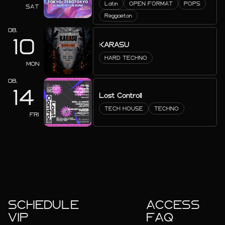
Latin
OPEN FORMAT
POPS
SAT
Reggaeton
08.
10
KARASU
HARD TECHNO
MON
08.
14
Lost Controll
TECH HOUSE
TECHNO
FRI
SCHEDULE
ACCESS
VIP
FAQ