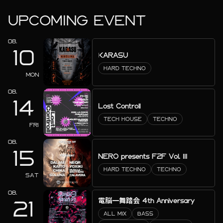
UPCOMING EVENT
08.
10
KARASU
HARD TECHNO
MON
08.
14
Lost Controll
TECH HOUSE
TECHNO
FRI
08.
15
NERO presents F2F Vol. III
HARD TECHNO
TECHNO
SAT
08.
電脳一舞踏会 4th Anniversary
21
ALL MIX
BASS