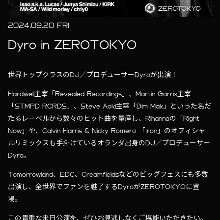
2024.09.20 FRI
Dyro in ZEROTOKYO
世界トップクラスのDJ／プロデューサーDyroが出演！
Hardwell主宰「Revealed Recordings」、Martin Garrix主宰
「STMPD RCRDS」、Steve Aoki主宰「Dim Mak」といった名だ
たるレーベルから数々のヒット曲を量産し、Rihannaの「Right
Now」や、Calvin Harris & Nicky Romero 「Iron」のオフィシャ
ルリミックスも手掛けているオランダ出身のDJ／プロデューサー
Dyro。
Tomorrowland、EDC、Creamfieldsなどのビッグフェスにも多数
出演し、全世界でファンを魅了するDyroがZEROTOKYOに登
場。
この貴重な来日公演を、ぜひお見逃しなくご堪能いただきたい。