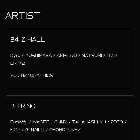
ARTIST
B4 Z HALL
Dyro / YOSHIMASA / AKI-HIRO / NATSUMI / ITZ /
ERI×2
VJ：H2KGRAPHICS
B3 RING
Fumoffu / INAGEE / ONNY / TAKAHASHI YU / 23TO /
HID3 / G-NAILS / CHORDTUNEZ