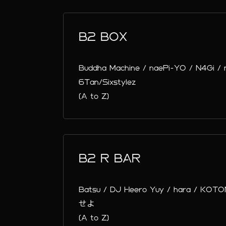
B2 BOX
Buddha Machine / naePi-YO / N4Gi /
6Tan/Sixstylez
(A to Z)
B2 R BAR
Batsu / DJ Heero Yuy / hara / KO
せよ
(A to Z)