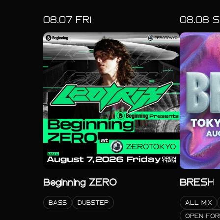
08.
07
FRI
08.
08
S
Beginning ZERO
BRESH
BASS
DUBSTEP
ALL MIX
OPEN FO