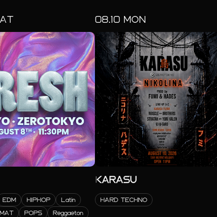
AT
08.
10
MON
KARASU
EDM
HIPHOP
Latin
HARD TECHNO
RMAT
POPS
Reggaeton