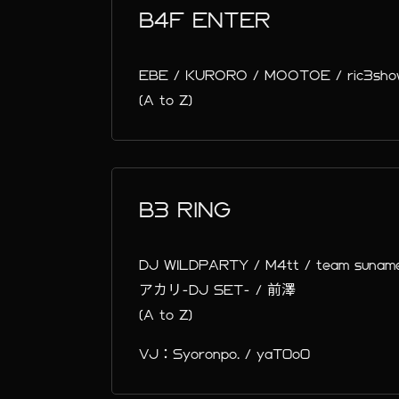
B4F ENTER
EBE / KURORO / MOOTOE / ric
(A to Z)
B3 RING
DJ WILDPARTY / M4tt / team sunam
アカリ-DJ SET- / 前澤
(A to Z)
VJ：Syoronpo. / yaT0o0