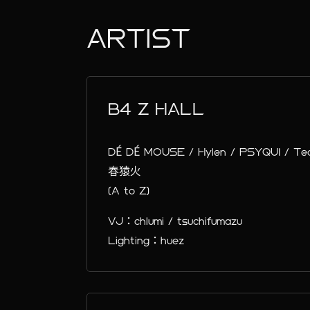
ARTIST
B4 Z HALL
DÉ DÉ MOUSE / Hylen / PSYQUI / Ted
春猿火
(A to Z)
VJ：chlumi / tsuchifumazu
Lighting：huez