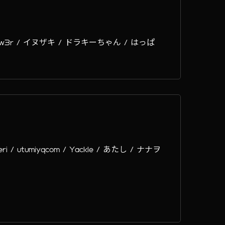
3show3r / イヌザキ / ドラキーちゃん / はっぱ
eri / utumiyqcom / Yackle / あたし / ナナヲ