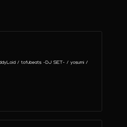
dyLoid / tofubeats -DJ SET- / yosumi /