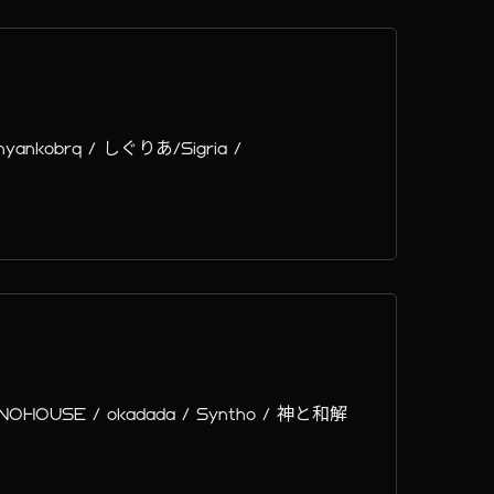
 nyankobrq / しぐりあ/Sigria /
TONOHOUSE / okadada / Syntho / 神と和解