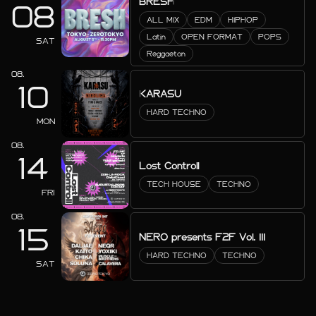
BRESH
08
ALL MIX
EDM
HIPHOP
Latin
OPEN FORMAT
POPS
SAT
Reggaeton
08.
10
KARASU
HARD TECHNO
MON
08.
14
Lost Controll
TECH HOUSE
TECHNO
FRI
08.
15
NERO presents F2F Vol. III
HARD TECHNO
TECHNO
SAT