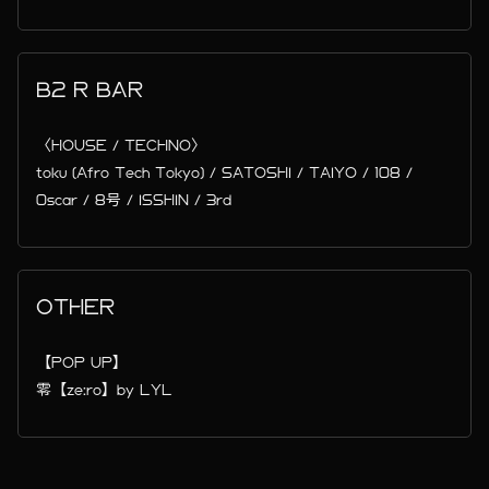
B2 R BAR
〈HOUSE / TECHNO〉
toku (Afro Tech Tokyo) / SATOSHI / TAIYO / 108 /
0scar / 8号 / ISSHIN / 3rd
OTHER
【POP UP】
零【ze:ro】by LYL