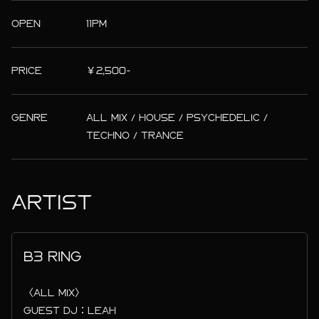
OPEN
11PM
PRICE
￥2,500-
GENRE
ALL MIX / HOUSE / PSYCHEDELIC /
TECHNO / TRANCE
ARTIST
B3 RING
〈ALL MIX〉
GUEST DJ：LEAH