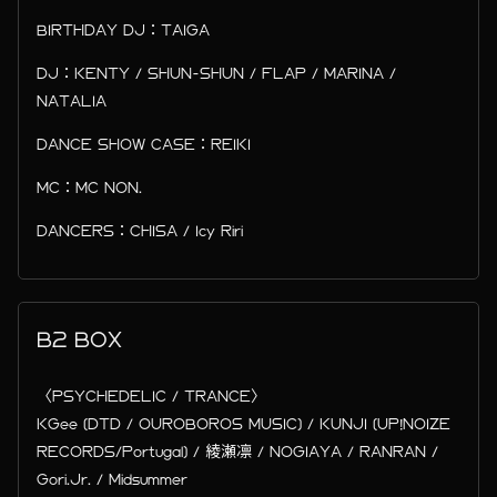
BIRTHDAY DJ：TAIGA
DJ：KENTY / SHUN-SHUN / FLAP / MARINA /
NATALIA
DANCE SHOW CASE：REIKI
MC：MC NON.
DANCERS：CHISA / Icy Riri
B2 BOX
〈PSYCHEDELIC / TRANCE〉
KGee (DTD / OUROBOROS MUSIC) / KUNJI (UP!NOIZE
RECORDS/Portugal) / 綾瀬凛 / NOGIAYA / RANRAN /
Gori.Jr. / Midsummer