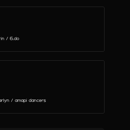
in / 6.do
yn / amapi dancers