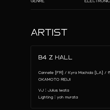
GENRE
ELECTRONIC 
ARTIST
B4 Z HALL
Cannelle [FR] / Kyra Machida [LA] / f5
OKAMOTO REIJI
VJ：Julius Iwata
Lighting：yoh murata