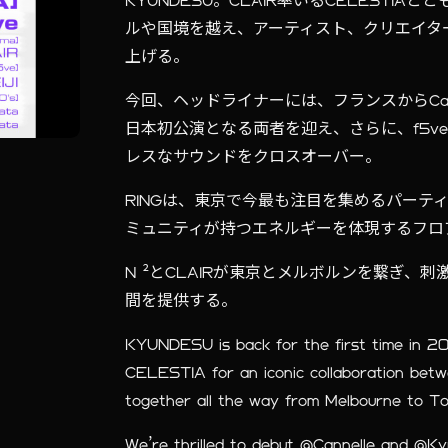
KYUNDESU。CLAIR率いるCELEST
ルや国境を越え、アーティスト、クリエイタ
上げる。
今回、ヘッドライナーには、フランスからCanne
日本初公演となる両者を迎え、さらに、f5ve、O
レスなサウンドをクロスオーバー。
RINGは、東京で今最も注目を集めるパーティ
ミュニティが持つエネルギーを体現するフロ
N ²とCLAIRが東京とメルボルンを繋ぎ
間を提供する。
KYUNDESU is back for the first time in 202
CELESTIA for an iconic collaboration bet
together all the way from Melbourne to T
We’re thrilled to debut @Cannelle and @Kyr