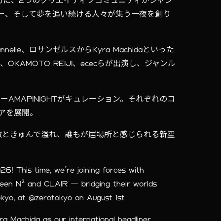
IAとともに、2つのクリエイティブコミュニティがジャン
ー、そして夢を追い続ける人々が集う一夜を創り
lle、ロサンゼルスからKyra Machidaといった
KAMOTO REIJI、ececらが出演し、ジャンル
ーAMAPINIGHTがキュレーション。それぞれのコ
アを展開。
、刺激ときゅんで溢れ、誰もが居場所と感じられる新空
6! This time, we’re joining forces with
ween N² and CLAIR — bridging their worlds
okyo, at @zerotokyo on August 1st
a Machida as our international headliner,