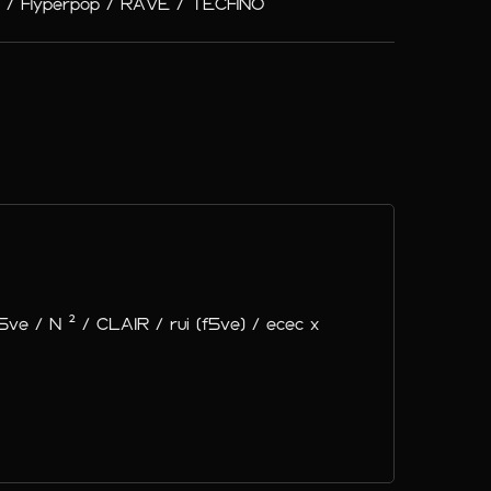
/ Hyperpop / RAVE / TECHNO
ve / N ² / CLAIR / rui (f5ve) / ecec x