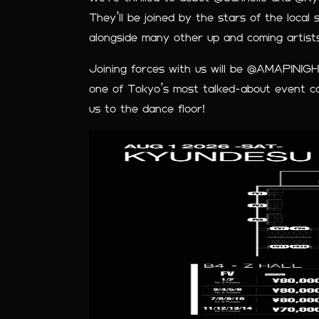
They’ll be joined by the stars of the loc
alongside many other up and coming artists
Joining forces with us will be @AMAPINIGHT
one of Tokyo’s most talked-about event col
us to the dance floor!