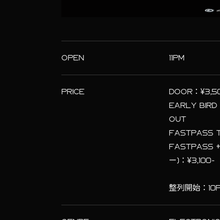
OPEN
11PM
PRICE
DOOR：¥3,5
EARLY BI
OUT
FASTPASS
FASTPASS 
ー)：¥3,1
整列開始：10