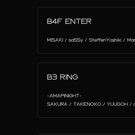
B4F ENTER
MISAKI / sa55y / SteffenYoshiki / Mar
B3 RING
-AMAPINIGHT-
SAKURA / TAKENOKO / YUUGOH / arl