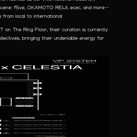
al scene: f5ve, OKAMOTO REIJI, ecec, and more—
 from local to international
 on The Ring Floor, their curation is currently
lectives, bringing their undeniable energy for