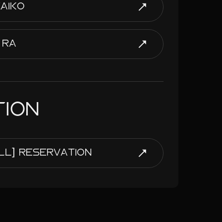
ZAIKO
RA
TION
ALL] RESERVATION