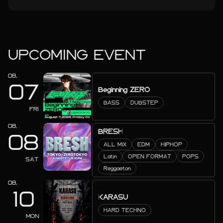
UPCOMING EVENT
08.
07
Beginning ZERO
BASS
DUBSTEP
FRI
08.
BRESH
08
ALL MIX
EDM
HIPHOP
Latin
OPEN FORMAT
POPS
SAT
Reggaeton
08.
10
KARASU
HARD TECHNO
MON