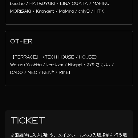
becchie / HATSUYUKI / LINA OGATA / MAHIRU
MORISAKI / Krankent / MaMina / ch1y0 / HTK
OTHER
【TERRACE】〈TECH HOUSE / HOUSE〉
Wataru Yoshida / kenskzm / Hisappi / わたさくJJ /
DADO / NEO / REN® / RIKEI
TICKET
※混雑時に入店規制や、メインホールへの入場規制を行う場