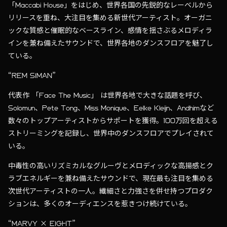
「Maccabi House」をはじめ、世界各国の先鋭的なレーベルから
リリースを重ね、大注目を集める新世代アーティスト。オーガニ
ックな質感と催眠的なベースライン、感情を揺さぶるメロディラ
インを兼ね備えたサウンドで、世界各地のダンスフロアを魅了し
ている。
“REM SIMAN”
代表作 「Face The Music」 は世界各地で大きな話題を呼び、
Solomun、Pete Tong、Miss Monique、Eelke Kleijn、Andhimなど
数々のトップアーティストからサポートを獲得。100万回を超える
ストリーミングを記録し、世界中のダンスフロアでプレイされて
いる。
中毒性の高いリズミカルなグルーヴとメロディックな高揚感とク
ラブエネルギーを兼ね備えたサウンドで、現在最も注目を集める
次世代アーティストの一人。繊細さと力強さを併せ持つプロダク
ションは、多くのオーディエンスを惹きつけ続けている。
“MARVY × EIGHT”