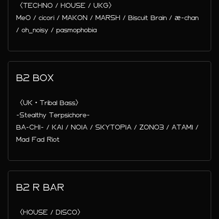
〈TECHNO / HOUSE / UKG〉
MeO / cicori / MAKON / MARSH / Biscuit Brain / æ-chan
/ oh_noisy / pasmophobia
B2 BOX
〈UK・Tribal Bass〉
-Stealthy Terpsichore-
BA-CHI- / KAI / NOIA / SKYTOPIA / ZONO3 / ATAMI /
Mad Fad Riot
B2 R BAR
〈HOUSE / DISCO〉