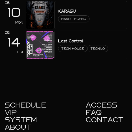
08.
10
KARASU
HARD TECHNO
MON
08.
14
Lost Controll
TECH HOUSE
TECHNO
FRI
SCHEDULE
ACCESS
VIP
FAQ
SYSTEM
CONTACT
ABOUT