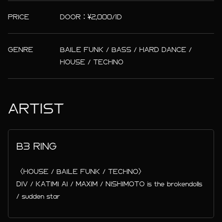
PRICE
DOOR：¥2,000/1D
GENRE
BAILE FUNK / BASS / HARD DANCE /
HOUSE / TECHNO
ARTIST
B3 RING
〈HOUSE / BAILE FUNK / TECHNO〉
DIV / KATIMI AI / MAXIM / NISHIMOTO is the brokendolls
/ sudden star