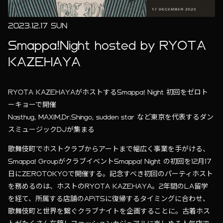
2023.12.17 SUN
Smappa!Night hosted by RYOTA
KAZEHAYA
RYOTA KAZEHAYAがホストするSmappa! Night 初回をゼロト
ーキョーで開催
Nasthug, MAXIM,Dr.Shingo, sudden star など東京を代表するダン
スミュージックDJが集まる
歌舞伎町でホストクラブからアートまで幅広く事業を手がける、
Smappa! GroupがクラブイベントSmappa! Night の初回を12月17
日にZEROTOKYOで開催する。記念すべき初回のパーティホスト
を務めるのは、ホストのRYOTA KAZEHAYA。2年間のLA留学
を経て、所属する店舗のAPiTSに復帰するタイミングに合わせ、
歌舞伎町と世界を繋ぐクラブナイトを企画することに。古着ホス