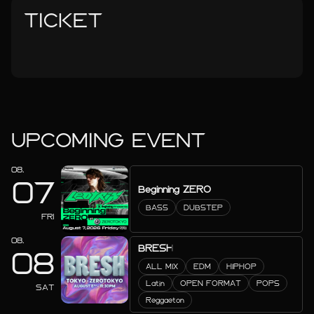
TICKET
UPCOMING EVENT
08.
07
Beginning ZERO
BASS
DUBSTEP
FRI
08.
BRESH
08
ALL MIX
EDM
HIPHOP
Latin
OPEN FORMAT
POPS
SAT
Reggaeton