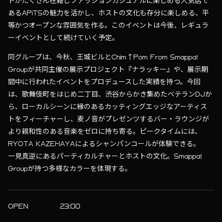
トがたくさん在籍しファッションカジュアルに楽しめる人気店で
あるAPiTSの魅力を活かし、ホストの文化も存分に楽しめる、平
等かつオープンな雰囲気を作る。このイベントは今後、レギュラ
ーイベントとして続けていく予定。
同グループは、今秋、王城ビルとChim↑Pom From Smappa!
Groupが共同主催の展示プロジェクト『ナラッキー』や、展示期
間中に行われたイベントをプロデュースした実績を持つ。今回
は、歌舞伎町をはじめ二丁目、渋谷からかき集めたベテランDJか
ら、ローカルシーンに縁のあるカッティングエッジなアーティス
トをフィーチャーし、麦ノ音がプレゼンツするバー・ラウンジが
より親和性のある音楽をゼロに持ち寄る。ピークタイムには、
RYOTA KAZEHAYAによるシャンパンコールが体験できる。
一見真逆にあるパーティカルチャーとホストの文化。Smappa!
Groupが持つ多様なカラーを体現する。
OPEN
23:00