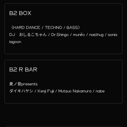
B2 BOX
〈HARD DANCE / TECHNO / BASS〉
DJ おしるこちゃん / Dr.Shingo / munéo / nasthug / sonia
lagoon
B2 R BAR
麦ノ音presents
ダイキハヤシ / Kenji Fujii / Mutsuo Nakamura / nabe