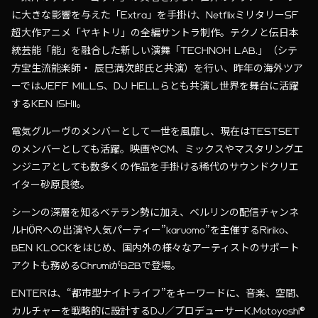
に大きな影響を与えた「Extra」を手掛け、NetflixミリタリーSF
超大作アニメ「ヤキトリ」の全編サントラ制作。テクノと伝日本
統芸能「能」を融合した新しい演舞「TECHNOH LAB.」（シテ
方宝生流能楽師・ 辰巳満次郎氏と共演）を行い、昨年の海外ツア
ーではJEFF MILLS、DJ HELLらとも共演し世界を舞台に活躍
するKEN ISHII。
電気グルーヴのメンバーとして一世を風靡し、現在はTESTSET
のメンバーとしても活躍。映画やCM、ミックスやマスタリングエ
ンジニアとしても数多くの作品を手掛ける稀代のサウンドクリエ
イター砂原良徳。
シーンの深層を知るベテラン勢に加え、ベルリンの配信チャンネ
ルHÖRへの出演や人気パーティー”karuomo”を主催するRiriko、
BEN KLOCKをはじめ、国内外の様々なアーティストのサポート
アクトも務めるChrumiがB2Bで登場。
ENTERは、“都市型ナイトライフ”をキーワードに、音楽、空間、
カルチャーを戦略的に設計するDJ／プロデューサーK.Motoyoshi®