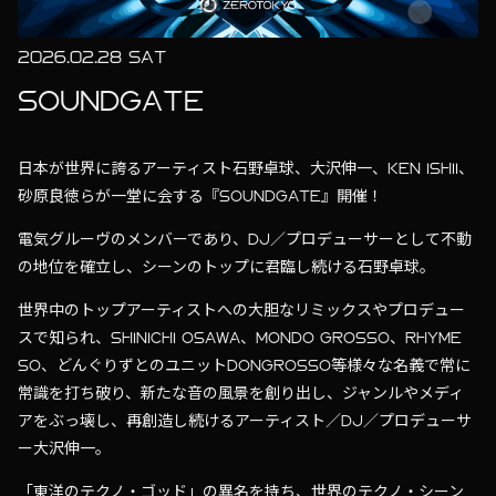
2026.02.28 SAT
SOUNDGATE
日本が世界に誇るアーティスト石野卓球、大沢伸一、KEN ISHII、
砂原良徳らが一堂に会する『SOUNDGATE』開催！
電気グルーヴのメンバーであり、DJ／プロデューサーとして不動
の地位を確立し、シーンのトップに君臨し続ける石野卓球。
世界中のトップアーティストへの大胆なリミックスやプロデュー
スで知られ、SHINICHI OSAWA、MONDO GROSSO、RHYME
SO、どんぐりずとのユニットDONGROSSO等様々な名義で常に
常識を打ち破り、新たな音の風景を創り出し、ジャンルやメディ
アをぶっ壊し、再創造し続けるアーティスト／DJ／プロデューサ
ー大沢伸一。
「東洋のテクノ・ゴッド」の異名を持ち、世界のテクノ・シーン