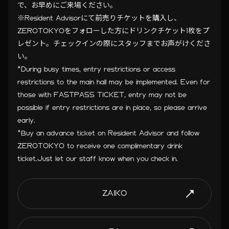
で、お早めにご来場ください。
※Resident Advisorにて前売りチケットを購入し、
ZEROTOKYOをフォローした方にドリンクチケット1枚をプ
レゼント。チェックインの際にスタッフまでお声がけくださ
い。
*During busy times, entry restrictions or access
restrictions to the main hall may be implemented. Even for
those with FASTPASS TICKET, entry may not be
possible if entry restrictions are in place, so please arrive
early.
*Buy an advance ticket on Resident Advisor and follow
ZEROTOKYO to receive one complimentary drink
ticket.Just let our staff know when you check in.
ZAIKO