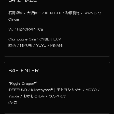
B4 Z HALL
石野卓球 / 大沢伸一 / KEN ISHII / 砂原良徳 / Ririko B2B
Chrumi
VJ：H2KGRAPHICS
Champagne Girls：CYBER LUV
ENA / MIYURI / YUYU / MINAMI
B4F ENTER
“Riggin’ Dragon®”
IDEEFUND / K.Motoyoshi® | モトヨシカツヤ / MOYO /
Yackle / おかもとえみ / のんべえず
(A-Z)