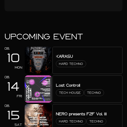
UPCOMING EVENT
08.
10
KARASU
HARD TECHNO
MON
08.
14
Lost Controll
TECH HOUSE
TECHNO
FRI
08.
15
NERO presents F2F Vol. III
HARD TECHNO
TECHNO
SAT