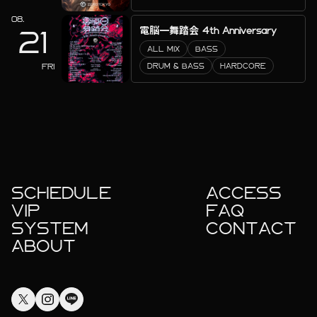
08.
電脳一舞踏会 4th Anniversary
21
ALL MIX
BASS
FRI
DRUM & BASS
HARDCORE
SCHEDULE
ACCESS
VIP
FAQ
SYSTEM
CONTACT
ABOUT