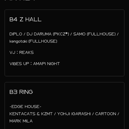
B4 Z HALL
DIPLO / DJ DARUMA (PKCZ®) / SAMO (FULLHOUSE) /
kengotaki (FULLHOUSE)
VJ：REAKS
VIBES UP：AMAPI NIGHT
B3 RING
-EDGE HOUSE-
KENTACATS & KZMT / YOHJI IGARASHI / CARTOON /
MARK MILA