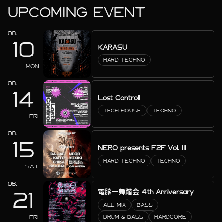
UPCOMING EVENT
08.
10
KARASU
HARD TECHNO
MON
08.
14
Lost Controll
TECH HOUSE
TECHNO
FRI
08.
15
NERO presents F2F Vol. III
HARD TECHNO
TECHNO
SAT
08.
電脳一舞踏会 4th Anniversary
21
ALL MIX
BASS
FRI
DRUM & BASS
HARDCORE