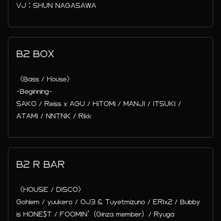
VJ：SHUN NAGASAWA
B2 BOX
〈Bass / House〉
-Beginning-
SAKO / Reiss x AGU / HiTOMi / MANJI / ITSUKI /
ATAMI / NNTNK / Rikk
B2 R BAR
〈HOUSE / DISCO〉
Gohlem / yuukero / OJ3 & Tuyetmizuno / ERIx2 / Bubby
is HONE$T / FOOMIN’（Ginza member）/ Ryuga