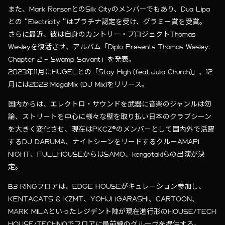
また、Mark RonsonとのSilk Cityのメンバーでもあり、Dua Lipa
との “Electricity “はプラチナ認定を受け、グラミー賞を受賞。
さらに最近、彼は自身のカントリー・プロジェクトThomas
Wesleyを復活させ、アルバム「Diplo Presents Thomas Wesley:
Chapter 2 – Swamp Savant」を発表。
2023年11月にHUGELとの「Stay High (feat.Julia Church)」、12
月には2023 MegaMix (DJ Mix)をリリース。
国内からは、エレクトロ・サウンドを武器に音楽のジャンルは勿
論、ストリートを中心に様々な壁を取り払い日本のクラブシーン
を大きく変化させ、現在はPKCZ®のメンバーとして国内外で活躍
するDJ DARUMA、ナイトシーンをリードするクルーAMAPI
NIGHT、FULLHOUSEからはSAMO、kengotakiらの出演が決
定。
B3 RINGフロアは、EDGE HOUSEがキュレーション参加し、
KENTACATS & KZMT、YOHJI IGARASHI、CARTOON、
MARK MILAといったレジデント陣が現在進行形のHOUSE/TECH
HOUSE/TECHNOでフロアに最前線のグルーヴを提供する。