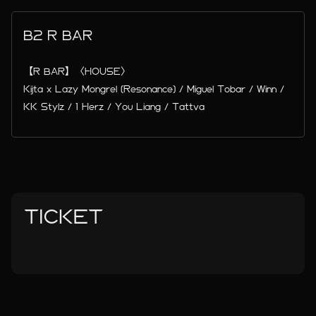
B2 R BAR
【R BAR】〈HOUSE〉
Kijta x Lazy Mongrel (Resonance) / Miguel Tobar / Winn /
KK Stylz / 1 Herz / You Liang / Tattva
TICKET