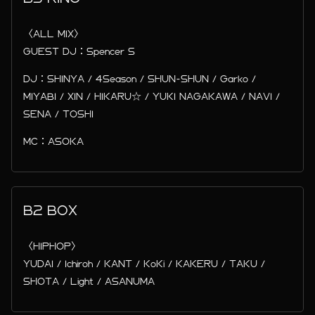
〈ALL MIX〉
GUEST DJ：Spencer S
DJ：SHINYA / 4Season / SHUN-SHUN / Garko /
MIYABI / XIN / HIKARU☆ / YUKI NAGAKAWA / NAVI /
SENA / TOSHI
MC：ASOKA
B2 BOX
〈HIPHOP〉
YUDAI / Ichiroh / KANT / KoKi / KAKERU / TAKU /
SHOTA / Light / ASANUMA