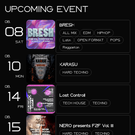
UPCOMING EVENT
08.
BRESH
08
ALL MIX
EDM
HIPHOP
Latin
OPEN FORMAT
POPS
SAT
Reggaeton
08.
10
KARASU
HARD TECHNO
MON
08.
14
Lost Controll
TECH HOUSE
TECHNO
FRI
08.
15
NERO presents F2F Vol. III
HARD TECHNO
TECHNO