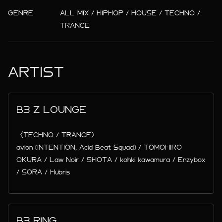
GENRE
ALL MIX / HIPHOP / HOUSE / TECHNO /
TRANCE
ARTIST
B3 Z LOUNGE
〈TECHNO / TRANCE〉
avion (INTENTION, Acid Beat Squad) / TOMOHIRO
OKURA / Law Noir / SHOTA / kohki kawamura / Enzybox
/ SORA / Hubris
B3 RING