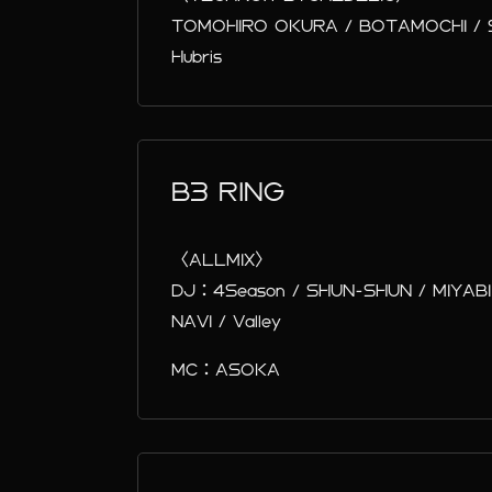
TOMOHIRO OKURA / BOTAMOCHI / SH
Hubris
B3 RING
〈ALLMIX〉
DJ：4Season / SHUN-SHUN / MIYABI
NAVI / Valley
MC：ASOKA