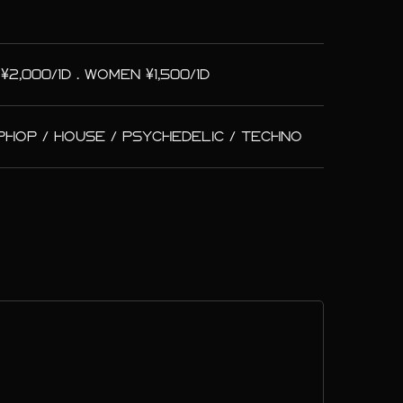
,000/1D . WOMEN ¥1,500/1D
IPHOP / HOUSE / PSYCHEDELIC / TECHNO