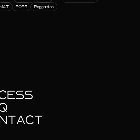
RMAT
POPS
Reggaeton
CESS
Q
NTACT