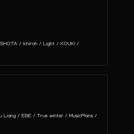
TA / Ichiroh / Light / KOUKI /
u Liang / EBE / True winter / MusicPlans /