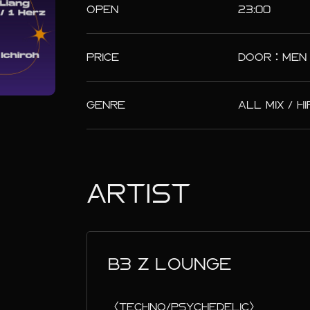
OPEN
23:00
PRICE
DOOR：MEN ¥2
GENRE
ALL MIX / H
ARTIST
B3 Z LOUNGE
〈TECHNO/PSYCHEDELIC〉