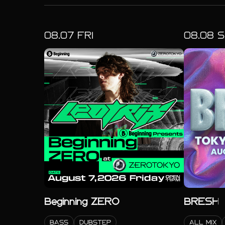
08.
07
FRI
08.
08
S
Beginning ZERO
BRESH
BASS
DUBSTEP
ALL MIX