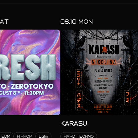
AT
08.
10
MON
KARASU
EDM
HIPHOP
Latin
HARD TECHNO