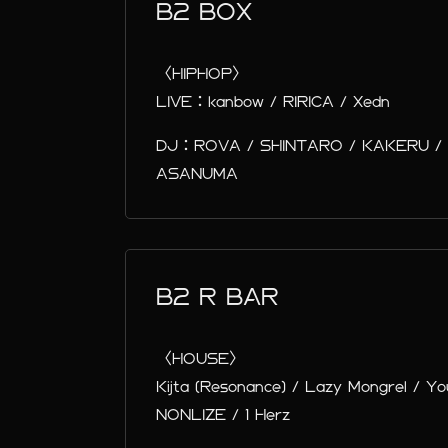
B2 BOX
〈HIPHOP〉
LIVE：kanbow / RIRICA / Xedn
DJ：ROVA / SHINTARO / KAKERU / SHO
ASANUMA
B2 R BAR
〈HOUSE〉
Kijta (Resonance) / Lazy Mongrel / Yo
NONLIZE / 1 Herz