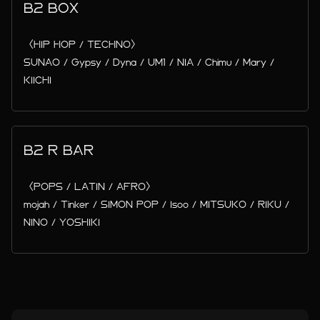
B2 BOX
〈HIP HOP / TECHNO〉
SUNAO / Gypsy / Dyna / UM1 / NIA / Chimu / Mary /
KIICHI
B2 R BAR
〈POPS / LATIN / AFRO〉
mojah / Tinker / SIMON POP / Isoo / MITSUKO / RIKU /
NINO / YOSHIKI