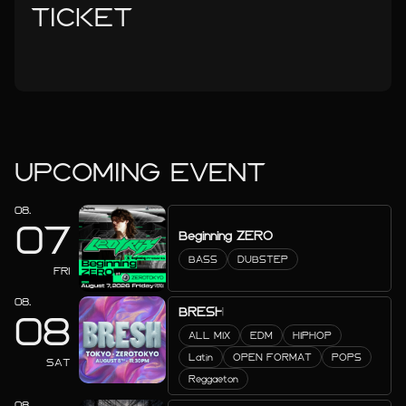
TICKET
UPCOMING EVENT
08.
07
Beginning ZERO
BASS
DUBSTEP
FRI
08.
BRESH
08
ALL MIX
EDM
HIPHOP
Latin
OPEN FORMAT
POPS
SAT
Reggaeton
08.