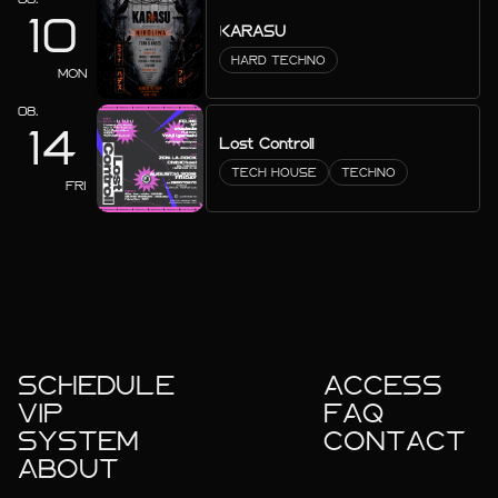
10
KARASU
HARD TECHNO
MON
08.
14
Lost Controll
TECH HOUSE
TECHNO
FRI
SCHEDULE
ACCESS
VIP
FAQ
SYSTEM
CONTACT
ABOUT