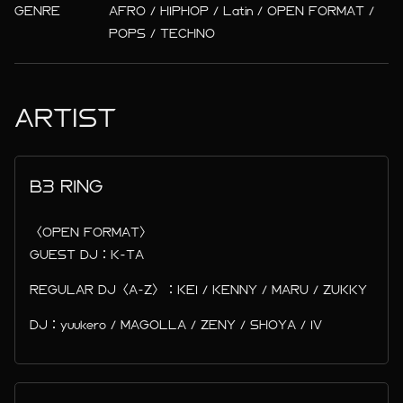
GENRE
AFRO / HIPHOP / Latin / OPEN FORMAT /
POPS / TECHNO
ARTIST
B3 RING
〈OPEN FORMAT〉
GUEST DJ：K-TA
REGULAR DJ〈A-Z〉：KEI / KENNY / MARU / ZUKKY
DJ：yuukero / MAGOLLA / ZENY / SHOYA / IV