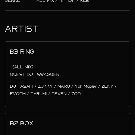
GENRE
ALL MIX / HIPHOP / R&B
ARTIST
B3 RING
〈ALL MIX〉
GUEST DJ：SWAGGER
DJ：ASAHI / ZUKKY / MARU / Yoh Mapler / ZENY /
EVOSM / TARUMI / SEVEN / ZOO
B2 BOX