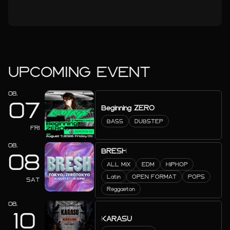
UPCOMING EVENT
08.
07
Beginning ZERO
BASS
DUBSTEP
FRI
08.
BRESH
08
ALL MIX
EDM
HIPHOP
Latin
OPEN FORMAT
POPS
SAT
Reggaeton
08.
10
KARASU