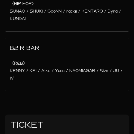
〈HIP HOP〉
SUNAO / SHUKI / GooNN / racks / KENTARO / Dyna /
KUNDAI
B2 R BAR
〈R&B〉
KENNY / KEI / Atsu / Yuco / NAOMIAGAR / Siva / JU /
IV
TICKET