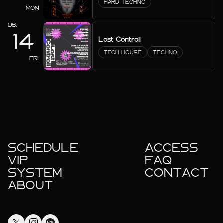
HARD TECHNO
MON
08.
14
Lost Controll
TECH HOUSE
TECHNO
FRI
SCHEDULE
ACCESS
VIP
FAQ
SYSTEM
CONTACT
ABOUT