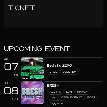
TICKET
UPCOMING EVENT
08.
07
Beginning ZERO
BASS
DUBSTEP
FRI
08.
BRESH
08
ALL MIX
EDM
HIPHOP
Latin
OPEN FORMAT
POPS
SAT
Reggaeton