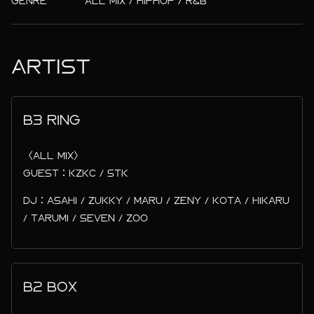
GENRE
ALL MIX / HIPHOP / R&B
ARTIST
B3 RING
〈ALL MIX〉
GUEST：KZKC / STK
DJ：ASAHI / ZUKKY / MARU / ZENY / KOTA / HIKARU
/ TARUMI / SEVEN / ZOO
B2 BOX