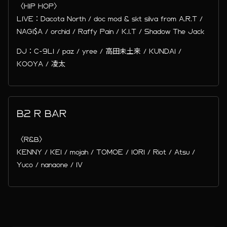
〈HIP HOP〉
LIVE：Dacota North / doc mod & skt silva from A.R.T /
NAGI$A / orchid / Raffy Pain / K.I.T / Shadow The Jack
DJ：C-9LI / paz / yree / 高田未土来 / KUNDAI /
KOOYA / 凌太
B2 R BAR
〈R&B〉
KENNY / KEI / mojah / TOMOE / IORI / Riot / Atsu /
Yuco / nanaone / IV