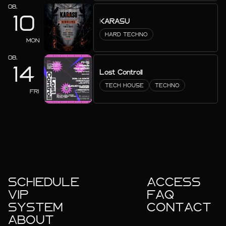
08.
10
KARASU
HARD TECHNO
MON
08.
14
Lost Controll
TECH HOUSE
TECHNO
FRI
SCHEDULE
ACCESS
VIP
FAQ
SYSTEM
CONTACT
ABOUT