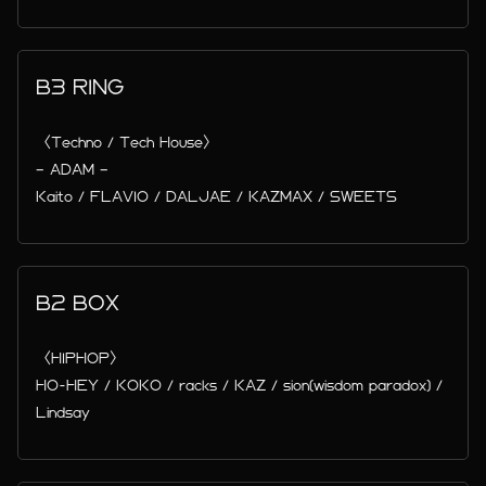
B3 RING
〈Techno / Tech House〉
– ADAM –
Kaito / FLAVIO / DALJAE / KAZMAX / SWEETS
B2 BOX
〈HIPHOP〉
HO-HEY / KOKO / racks / KAZ / sion(wisdom paradox) /
Lindsay