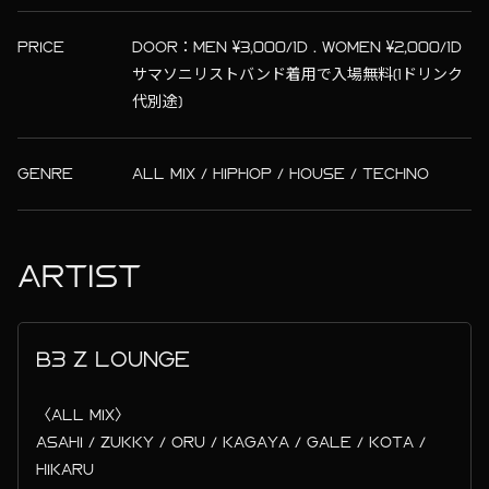
PRICE
DOOR：MEN ¥3,000/1D . WOMEN ¥2,000/1D
サマソニリストバンド着用で入場無料(1ドリンク
代別途)
GENRE
ALL MIX / HIPHOP / HOUSE / TECHNO
ARTIST
B3 Z LOUNGE
〈ALL MIX〉
ASAHI / ZUKKY / ORU / KAGAYA / GALE / KOTA /
HIKARU