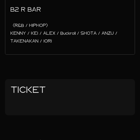
B2 R BAR
〈R&B / HIPHOP〉
KENNY / KEI / ALEX / Buckroll / SHOTA / ANZU /
TAKENAKAN / IORI
TICKET