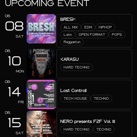
UPCOMING EVENT
08.
BRESH
08
ALL MIX
EDM
HIPHOP
Latin
OPEN FORMAT
POPS
SAT
Reggaeton
08.
10
KARASU
HARD TECHNO
MON
08.
14
Lost Controll
TECH HOUSE
TECHNO
FRI
08.
15
NERO presents F2F Vol. III
HARD TECHNO
TECHNO
SAT