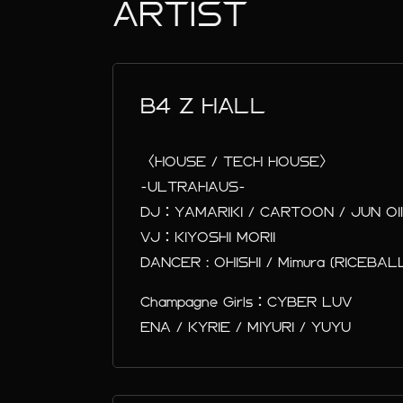
ARTIST
B4 Z HALL
〈HOUSE / TECH HOUSE〉
-ULTRAHAUS-
DJ：YAMARIKI / CARTOON / JUN OI
VJ：KIYOSHI MORII
DANCER : OHISHI / Mimura (RICEBA
Champagne Girls：CYBER LUV
ENA / KYRIE / MIYURI / YUYU