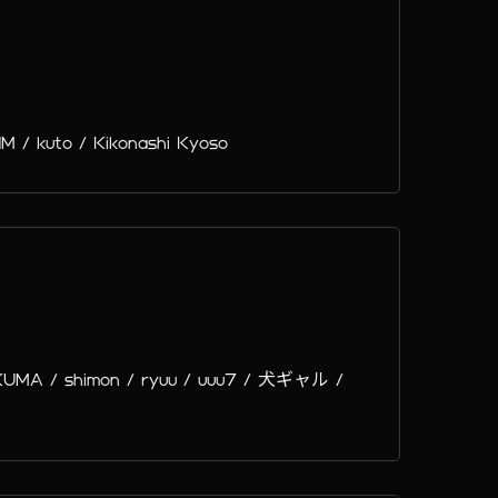
 kuto / Kikonashi Kyoso
UMA / shimon / ryuu / uuu7 / 犬ギャル /