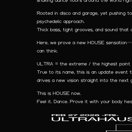
shaking dance floors around the world rig
Rooted in disco and garage, yet pushing t
psychedelic approach.
Thick bass, tight grooves, and sound that 
Here, we prove a new HOUSE sensation―o
can think.
ULTRA = the extreme / the highest point /
True to its name, this is an update even
drives a new vision straight into the next 
This is HOUSE now.
Feel it. Dance. Prove it with your body hea