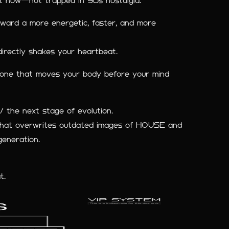
ht now―not trapped in 90s nostalgia.
oward a more energetic, faster, and more
directly shakes your heartbeat.
ne that moves your body before your mind
 the next stage of evolution.
t that overwrites outdated images of HOUSE and
generation.
t.