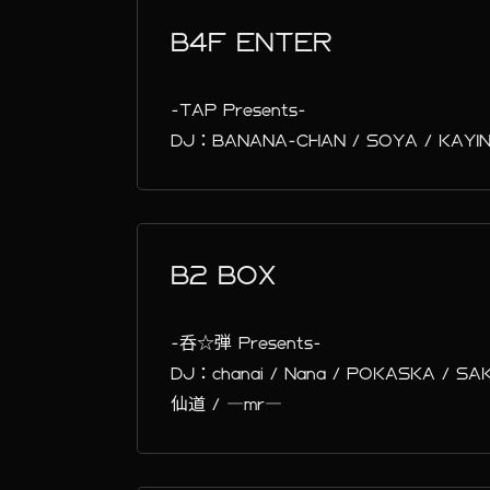
B4F ENTER
-TAP Presents-
DJ：BANANA-CHAN / SOYA / KAYINM /
B2 BOX
-呑☆弾 Presents-
DJ：chanai / Nana / POKASKA / SAK
仙道 / ―mr—