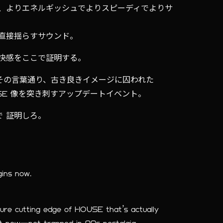
、よりエネルギッシュでよりスピーディでよりサ
直接揺らすサウンド。
の快感をここで証明する。
先。 その言葉通り、古き良きイメージに囚われた
USE 像を突き刺すアップデートイベント。
で 証明しろ。
ins now.
ure cutting edge of HOUSE that’s actually