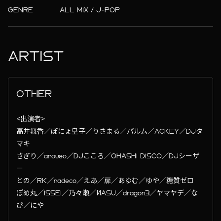
GENRE
ALL MIX / J-POP
ARTIST
OTHER
<出演者>
高井舞香／ぽにょ皇子／りさまる／パルム／ACKEY／DJタ
マキ
さぎり／anoueo／DJこころ／OHASHI DISCO／DJシーザ
ー
との／RK／nadeco／えあ／扉／あゆむ／ゆや／糖質ゼロ
ぽめ丸／ISSEI／乃々瀬／ИASU／dragon3／ヤマヤデ／な
ぴ／にや