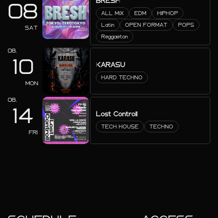
BRESH
08
ALL MIX
EDM
HIPHOP
Latin
OPEN FORMAT
POPS
SAT
Reggaeton
08.
10
KARASU
HARD TECHNO
MON
08.
14
Lost Controll
TECH HOUSE
TECHNO
FRI