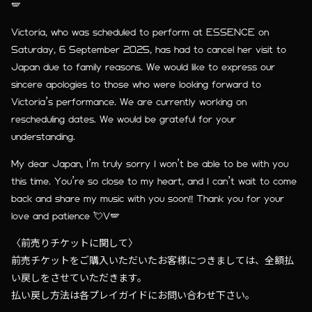
🪽
Victoria, who was scheduled to perform at ESSENCE on
Saturday, 6 September 2025, has had to cancel her visit to
Japan due to family reasons. We would like to express our
sincere apologies to those who were looking forward to
Victoria’s performance. We are currently working on
rescheduling dates. We would be grateful for your
understanding.
My dear Japan, I’m truly sorry I won’t be able to be with you
this time. You’re so close to my heart, and I can’t wait to come
back and share my music with you soon!! Thank you for your
love and patience 💘V🪽
〈前売りチケットに関して〉
前売チケットをご購入いただいたお客様につきましては、全額払
い戻しをさせていただきます。
払い戻し方法は各プレイガイドにお問い合わせ下さい。