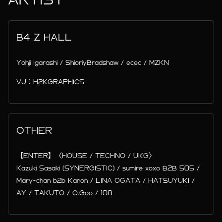
B4 Z HALL
Yohji Igarashi / ShioriyBradshaw / ecec / MZKN
VJ：H2KGRAPHICS
OTHER
【ENTER】〈HOUSE / TECHNO / UKG〉
Kazuki Sasaki (SYNERGISTIC) / sumire xoxo B2B 505 /
Mary-chan b2b Kanon / LINA OGATA / HATSUYUKI /
AY / TAKUTO / O.Goo / 108