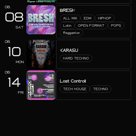
08.
BRESH
08
ALL MIX
EDM
HIPHOP
Latin
OPEN FORMAT
POPS
SAT
Reggaeton
08.
10
KARASU
HARD TECHNO
MON
08.
14
Lost Controll
TECH HOUSE
TECHNO
FRI