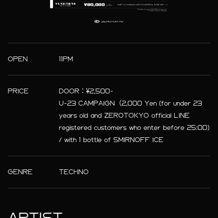
OPEN
11PM
PRICE
DOOR：¥2,500-
U-23 CAMPAIGN（2,000 Yen (for under 23
years old and ZEROTOKYO official LINE
registered customers who enter before 25:00)
/ with 1 bottle of SMIRNOFF ICE
GENRE
TECHNO
ARTIST