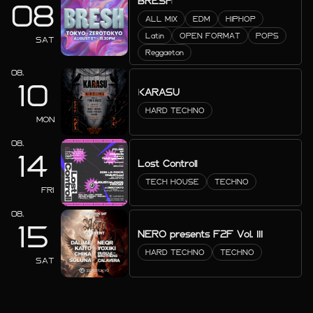
BRESH
08
ALL MIX
EDM
HIPHOP
Latin
OPEN FORMAT
POPS
SAT
Reggaeton
08.
10
KARASU
HARD TECHNO
MON
08.
14
Lost Controll
TECH HOUSE
TECHNO
FRI
08.
15
NERO presents F2F Vol. III
HARD TECHNO
TECHNO
SAT