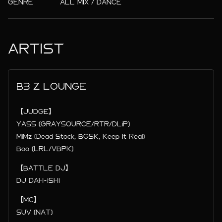
GENRE
ALL MIX / DANCE
ARTIST
B3 Z LOUNGE
【JUDGE】
YASS (GRAYSOURCE/RTR/DLiP)
MiMz (Dead Stock, BGSK, Keep It Real)
Boo (LRL/VBPK)
【BATTLE DJ】
DJ DAH-ISHI
【MC】
SUV (NAT)