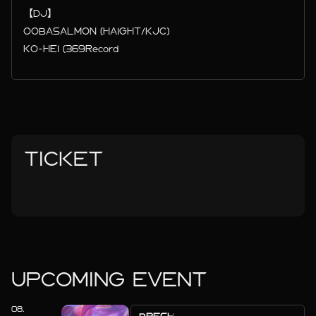
【DJ】
OOBASALMON (HAIGHT/KJC)
KO-HEI (369Record
TICKET
UPCOMING EVENT
08.